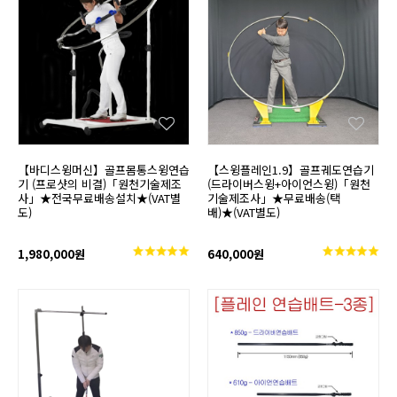
【바디스윙머신】골프몸통스윙연습
【스윙플레인1.9】골프궤도연습기
기 (프로샷의 비결)「원천기술제조
(드라이버스윙+아이언스윙)「원천
사」★전국무료배송설치★(VAT별
기술제조사」★무료배송(택
도)
배)★(VAT별도)
1,980,000원
640,000원