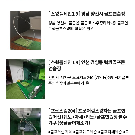
[ 스윙플레인1.9 ] 경남 양산시 골프연습장
경남 양산시 물금읍 물금로25우정타워5층 골프연
습장골프스윙의 핵심은 일관
[ 스윙플레인1.9 ] 인천 검양동 럭키골프존
연습장
인천시 서해구 도요지로240 (검암동)2층 럭키골프
존연습장회원분들에게 올
[ 프로스윙204 ] 프로처럼스윙하는 골프연
습머신 (궤도+자세+리듬) 골프연습장 필수
기구 (싱글골퍼제조기)
#골프레슨기계 #골프궤도레슨 #골프자세레슨 #드