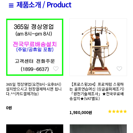
제품소개 / Product
365일 정상영업(오전8시~오후8시)
【프로스윙204】프로처럼 스윙하
설치받으시고 현장결제하시면 됩니
는 골프연습머신 (싱글골퍼제조기)
다.^^(카드결제가능)
「원천기술제조사」★전국무료배
송설치★(VAT별도)
0원
1,980,000원