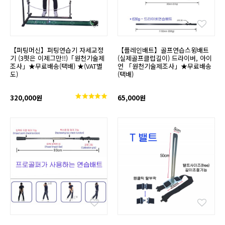
【퍼팅머신】퍼팅연습기 자세교정
【플레인배트】골프연습스윙배트
기 (3펏은 이제그만!!)「원천기술제
(실제골프클럽길이) 드라이버, 아이
조사」★무료배송(택배) ★(VAT별
언 「원천기술제조사」★무료배송
도)
(택배)
320,000원
65,000원