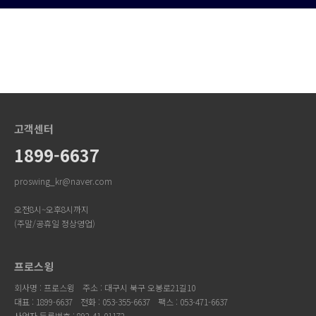
고객센터
1899-6637
proswing_kr@naver.com
오전8시~오후8시까지
(주말/공휴일 정상영업)
프로스윙
회사명 : 프로스윙
주소 : 대구시 북구 오봉로21길10
대표 : 1899-6637
전화 : 053-355-6637
팩스 : 053-471-6637
사업자 등록번호 : 892-41-01172