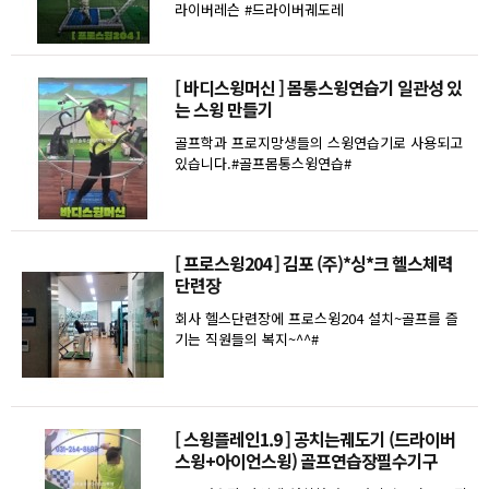
라이버레슨 #드라이버궤도레
[ 바디스윙머신 ] 몸통스윙연습기 일관성 있
는 스윙 만들기
골프학과 프로지망생들의 스윙연습기로 사용되고
있습니다.#골프몸통스윙연습#
[ 프로스윙204 ] 김포 (주)*싱*크 헬스체력
단련장
회사 헬스단련장에 프로스윙204 설치~골프를 즐
기는 직원들의 복지~^^#
[ 스윙플레인1.9 ] 공치는궤도기 (드라이버
스윙+아이언스윙) 골프연습장필수기구