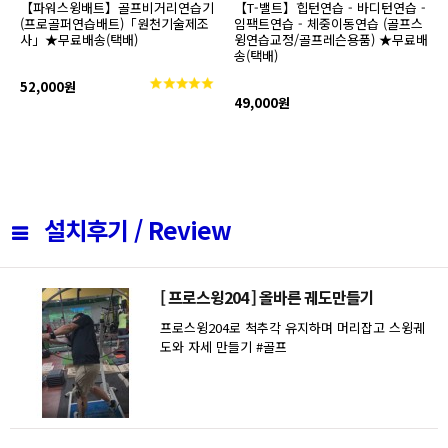
【파워스윙배트】골프비거리연습기
【T-밸트】힙턴연습 - 바디턴연습 -
(프로골퍼연습배트)「원천기술제조
임팩트연습 - 체중이동연습 (골프스
사」★무료배송(택배)
윙연습교정/골프레슨용품) ★무료배
송(택배)
52,000원
49,000원
설치후기 / Review
[ 프로스윙204 ] 올바른 궤도만들기
프로스윙204로 척추각 유지하며 머리잡고 스윙궤
도와 자세 만들기 #골프